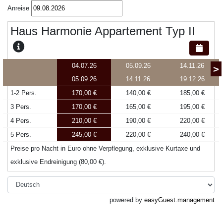
Anreise
Haus Harmonie Appartement Typ II
04.07.26
05.09.26
14.11.26
>
05.09.26
14.11.26
19.12.26
1-2 Pers.
170,00 €
140,00 €
185,00 €
3 Pers.
170,00 €
165,00 €
195,00 €
4 Pers.
210,00 €
190,00 €
220,00 €
5 Pers.
245,00 €
220,00 €
240,00 €
Preise pro Nacht in Euro ohne Verpflegung, exklusive Kurtaxe und
exklusive Endreinigung (80,00 €).
powered by
easyGuest.management