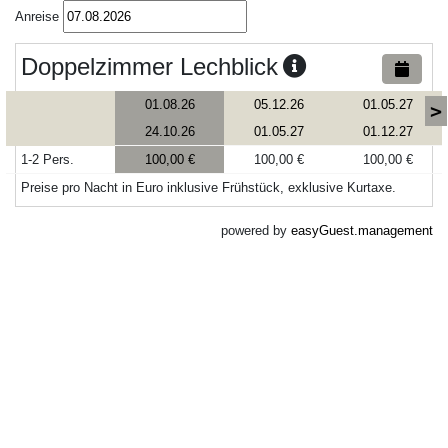
Anreise
Doppelzimmer Lechblick
01.08.26
05.12.26
01.05.27
>
24.10.26
01.05.27
01.12.27
1-2 Pers.
100,00 €
100,00 €
100,00 €
Preise pro Nacht in Euro inklusive Frühstück, exklusive Kurtaxe.
powered by
easyGuest.management