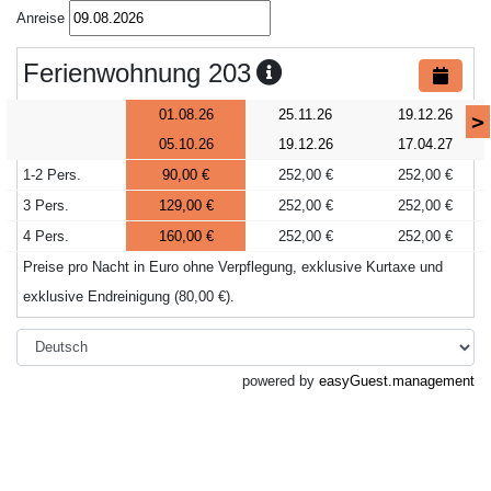
Anreise
Ferienwohnung 203
01.08.26
25.11.26
19.12.26
>
05.10.26
19.12.26
17.04.27
1-2 Pers.
90,00 €
252,00 €
252,00 €
3 Pers.
129,00 €
252,00 €
252,00 €
4 Pers.
160,00 €
252,00 €
252,00 €
Preise pro Nacht in Euro ohne Verpflegung, exklusive Kurtaxe und
exklusive Endreinigung (80,00 €).
powered by
easyGuest.management