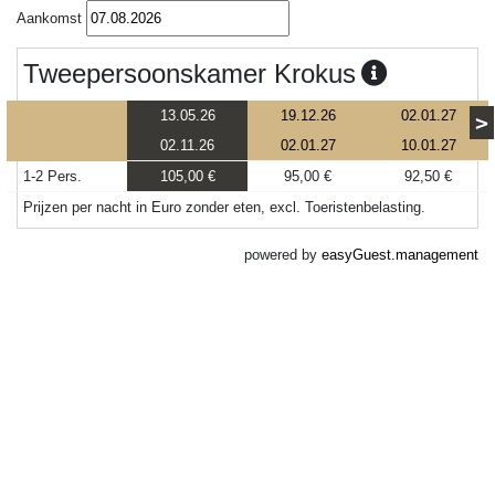
Aankomst
Tweepersoonskamer Krokus
13.05.26
19.12.26
02.01.27
>
02.11.26
02.01.27
10.01.27
1-2 Pers.
105,00 €
95,00 €
92,50 €
Prijzen per nacht in Euro zonder eten, excl. Toeristenbelasting.
powered by
easyGuest.management