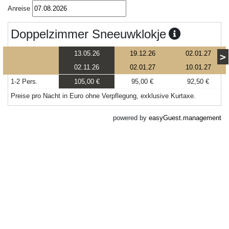
Anreise
Doppelzimmer Sneeuwklokje
13.05.26
19.12.26
02.01.27
>
02.11.26
02.01.27
10.01.27
1-2 Pers.
105,00 €
95,00 €
92,50 €
Preise pro Nacht in Euro ohne Verpflegung, exklusive Kurtaxe.
powered by
easyGuest.management