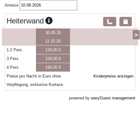
Anreise
Heiterwand
30.05.26
>
11.10.26
1-2 Pers.
128,00 €
3 Pers.
159,00 €
4 Pers.
190,00 €
Preise pro Nacht in Euro ohne
Kinderpreise anzeigen
Verpflegung, exklusive Kurtaxe.
powered by
easyGuest.management