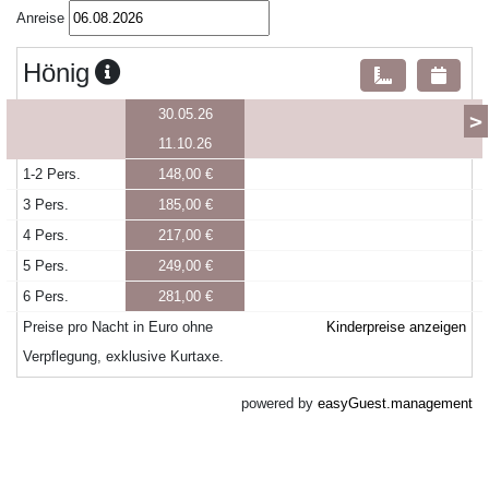
Anreise
Hönig
30.05.26
>
11.10.26
1-2 Pers.
148,00 €
3 Pers.
185,00 €
4 Pers.
217,00 €
5 Pers.
249,00 €
6 Pers.
281,00 €
Preise pro Nacht in Euro ohne
Kinderpreise anzeigen
Verpflegung, exklusive Kurtaxe.
powered by
easyGuest.management