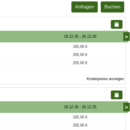
Anfragen
Buchen
>
18.12.26
-
26.12.26
165,00 €
205,00 €
255,00 €
Kinderpreise anzeigen
>
18.12.26
-
26.12.26
165,00 €
205,00 €