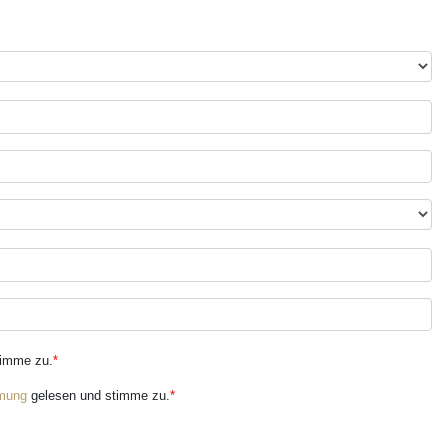
timme zu.
*
mung
gelesen und stimme zu.
*