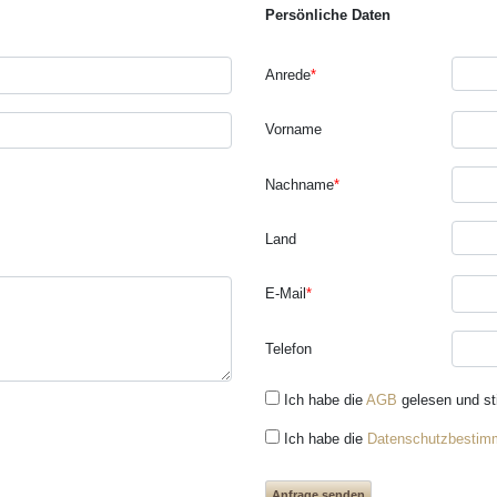
Persönliche Daten
Anrede
*
Vorname
Nachname
*
Land
E-Mail
*
Telefon
Ich habe die
AGB
gelesen und s
Ich habe die
Datenschutzbestim
Anfrage senden