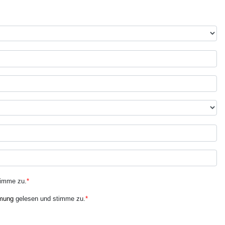
timme zu.
*
mung
gelesen und stimme zu.
*