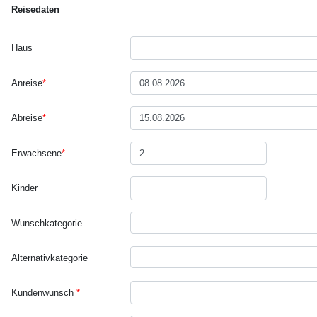
Reisedaten
Haus
Anreise
*
Abreise
*
Erwachsene
*
Kinder
Wunsch­kategorie
Alternativ­kategorie
Kundenwunsch
*