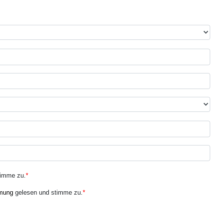
timme zu.
*
mung
gelesen und stimme zu.
*