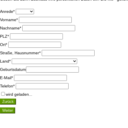
Anrede*
Vorname*
Nachname*
PLZ*
Ort*
Straße, Hausnummer*
Land*
Geburtsdatum
E-Mail*
Telefon*
wird geladen...
Zurück
Weiter