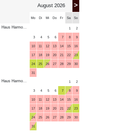
>
August 2026
Mo
Di
Mi
Do
Fr
Sa
So
Haus Harmonie Appartement Typ I
1
2
3
4
5
6
7
8
9
10
11
12
13
14
15
16
17
18
19
20
21
22
23
24
25
26
27
28
29
30
31
Haus Harmonie Appartement Typ II
1
2
3
4
5
6
7
8
9
10
11
12
13
14
15
16
17
18
19
20
21
22
23
24
25
26
27
28
29
30
31