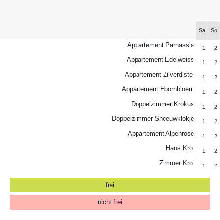
Sa
So
Appartement Parnassia
1
2
Appartement Edelweiss
1
2
Appartement Zilverdistel
1
2
Appartement Hoornbloem
1
2
Doppelzimmer Krokus
1
2
Doppelzimmer Sneeuwklokje
1
2
Appartement Alpenrose
1
2
Haus Krol
1
2
Zimmer Krol
1
2
frei
nicht frei