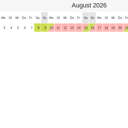
August 2026
Mo
Di
Mi
Do
Fr
Sa
So
Mo
Di
Mi
Do
Fr
Sa
So
Mo
Di
Mi
Do
F
3
4
5
6
7
8
9
10
11
12
13
14
15
16
17
18
19
20
2