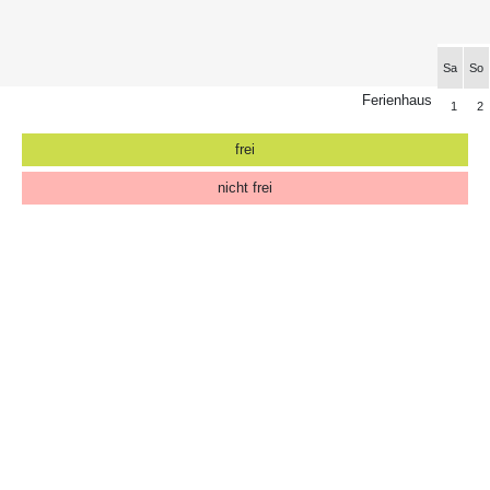
Sa
So
Ferienhaus
1
2
frei
nicht frei