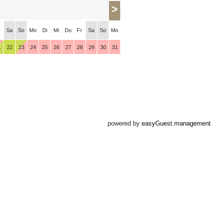
>
r
Sa
So
Mo
Di
Mi
Do
Fr
Sa
So
Mo
1
22
23
24
25
26
27
28
29
30
31
powered by
easyGuest.management