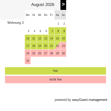
>
August 2026
Mo
Di
Mi
Do
Fr
Sa
So
Wohnung 3
1
2
3
4
5
6
7
8
9
10
11
12
13
14
15
16
17
18
19
20
21
22
23
24
25
26
27
28
29
30
31
frei
nicht frei
powered by
easyGuest.management