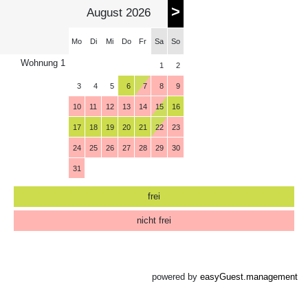
>
August 2026
Mo
Di
Mi
Do
Fr
Sa
So
Wohnung 1
1
2
3
4
5
6
7
8
9
10
11
12
13
14
15
16
17
18
19
20
21
22
23
24
25
26
27
28
29
30
31
frei
nicht frei
powered by
easyGuest.management