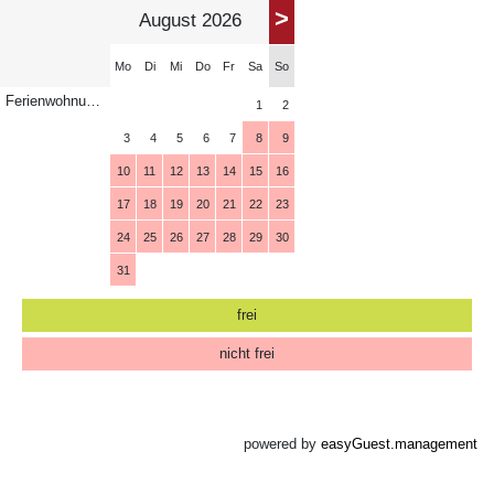
>
August 2026
Mo
Di
Mi
Do
Fr
Sa
So
Ferienwohnung im Dependance
1
2
3
4
5
6
7
8
9
10
11
12
13
14
15
16
17
18
19
20
21
22
23
24
25
26
27
28
29
30
31
frei
nicht frei
powered by
easyGuest.management